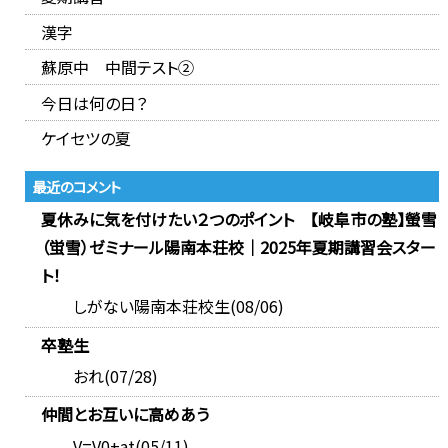
漢字
蘇原中 中間テスト②
今日は何の日？
ケイセツの夏
最近のコメント
夏休みに気を付けたい２つのポイント 【岐阜市の塾】螢雪
（蛍雪）ゼミナール陽南本荘校｜2025年夏期講習会スター
ト！
しがない陽南本荘校生(08/06)
卒塾生
おれ(07/28)
仲間とお互いに高めあう
V=V0+at(05/11)