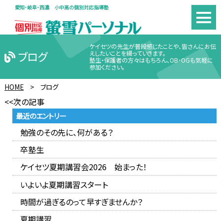
愛知・岐阜・西濃 小中高の個別対応指導塾
ケイセツの先生が普段感じたことや、皆さんにお伝
ブログ
えしたいことを綴っていきます。
塾生・保護者の方々はもちろん、OB･OGも気軽に
参加ください。
HOME
>
ブログ
<<次の記事
最近のエントリー
勉強のその先に、何がある？
卒塾生
ケイセツ夏期講習会2026 始まった！
いよいよ夏期講習スタート
時間が過ぎるのって早すぎませんか？
夏期講習