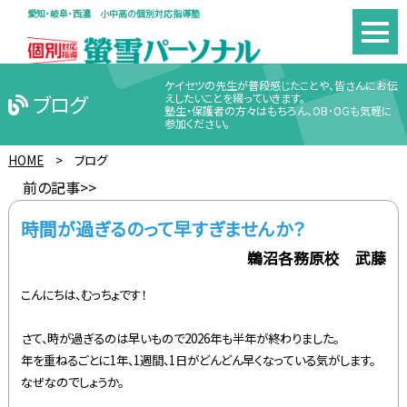
愛知・岐阜・西濃 小中高の個別対応指導塾
ケイセツの先生が普段感じたことや、皆さんにお伝
ブログ
えしたいことを綴っていきます。
塾生・保護者の方々はもちろん、OB･OGも気軽に
参加ください。
HOME
>
ブログ
前の記事>>
時間が過ぎるのって早すぎませんか？
鵜沼各務原校 武藤
こんにちは、むっちょです！
さて、時が過ぎるのは早いもので2026年も半年が終わりました。
年を重ねるごとに1年、1週間、1日がどんどん早くなっている気がします。
なぜなのでしょうか。