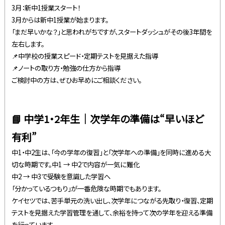
3月：新中1授業スタート！
3月からは新中1授業が始まります。
「まだ早いかな？」と思われがちですが、スタートダッシュがその後3年間を
左右します。
📌中学校の授業スピード・定期テストを見据えた指導
📌ノートの取り方・勉強の仕方から指導
ご検討中の方は、ぜひお早めにご相談ください。
📘 中学1・2年生｜次学年の準備は“早いほど
有利”
中1・中2生は、「今の学年の復習」と「次学年への準備」を同時に進める大
切な時期です。中1 → 中2で内容が一気に難化
中2 → 中3で受験を意識した学習へ
「分かっているつもり」が一番危険な時期でもあります。
ケイセツでは、苦手単元の洗い出し、次学年につながる先取り・復習、定期
テストを見据えた学習管理を通して、余裕を持って次の学年を迎える準備
を行っています。