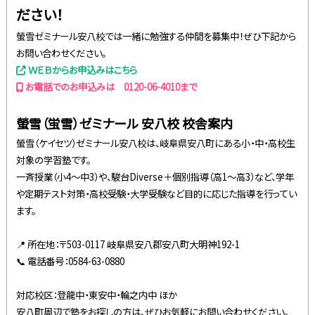
ださい！
螢雪ゼミナール安八校では一緒に勉強する仲間を募集中！ぜひ下記から
お問い合わせください。
ＷＥＢからお申込みはこちら
お電話でのお申込みは 0120-06-4010まで
螢雪（蛍雪）ゼミナール 安八校 校舎案内
螢雪（ケイセツ）ゼミナール安八校は、岐阜県安八町にある小・中・高校生
対象の学習塾です。
一斉授業（小4～中3）や、駿台Diverse＋個別指導（高1～高3）など、学年
や定期テスト対策・高校受験・大学受験など目的に応じた指導を行ってい
ます。
📍 所在地：〒503-0117 岐阜県安八郡安八町大明神192-1
📞 電話番号：0584-63-0880
対応校区：登龍中・東安中・輪之内中 ほか
安八町周辺で塾をお探しの方は、ぜひお気軽にお問い合わせください。