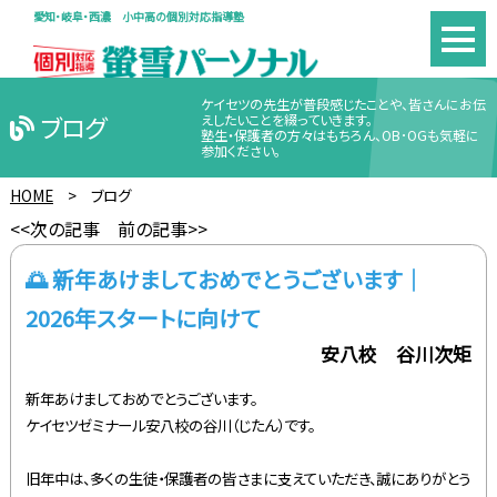
愛知・岐阜・西濃 小中高の個別対応指導塾
ケイセツの先生が普段感じたことや、皆さんにお伝
ブログ
えしたいことを綴っていきます。
塾生・保護者の方々はもちろん、OB･OGも気軽に
参加ください。
HOME
>
ブログ
<<次の記事
前の記事>>
🌅 新年あけましておめでとうございます｜
2026年スタートに向けて
安八校 谷川次矩
新年あけましておめでとうございます。
ケイセツゼミナール安八校の谷川（じたん）です。
旧年中は、多くの生徒・保護者の皆さまに支えていただき、誠にありがとう