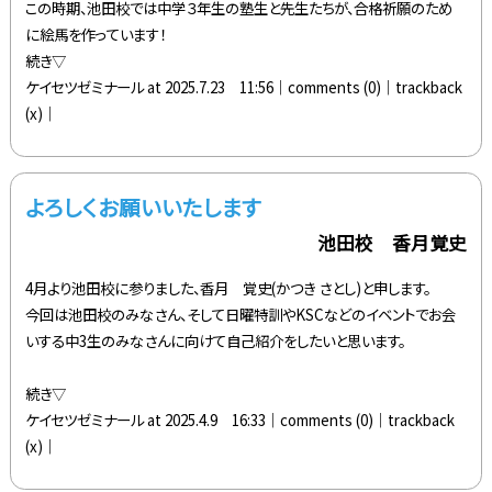
この時期、池田校では中学３年生の塾生と先生たちが、合格祈願のため
に絵馬を作っています！
続き▽
ケイセツゼミナール at 2025.7.23 11:56│
comments (0)
│trackback
(x)│
よろしくお願いいたします
池田校 香月覚史
4月より池田校に参りました、香月 覚史(かつき さとし)と申します。
今回は池田校のみなさん、そして日曜特訓やKSCなどのイベントでお会
いする中3生のみなさんに向けて自己紹介をしたいと思います。
続き▽
ケイセツゼミナール at 2025.4.9 16:33│
comments (0)
│trackback
(x)│