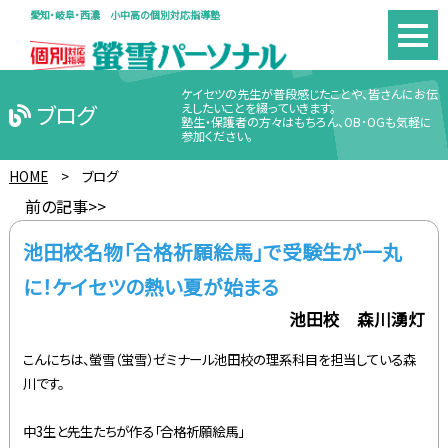
愛知・岐阜・西濃 小中高の個別対応指導塾
ケイセツの先生が普段感じたことや、皆さんにお伝
ブログ
えしたいことを綴っていきます。
塾生・保護者の方々はもちろん、OB･OGも気軽に
参加ください。
HOME
>
ブログ
前の記事>>
池田校名物「合格祈願絵馬」で受験生が一丸
に！ケイセツの熱い夏が始まる
池田校 森川湧灯
こんにちは、螢雪（蛍雪）ゼミナール池田校の理系科目を担当している森
川です。
中3生と先生たちが作る「合格祈願絵馬」