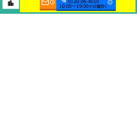
0120-06-4010
10:00～19:00
※日曜除く
教育本部センター
058-240-3540
〒 501-6002
岐南町三宅9-123-1
■受付時間■
10:00～19:00 ※日曜日除く
Copyright KEISETSU SEMINAR. All Rights Reserved.