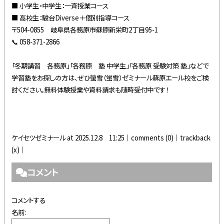
■ 小学生・中学生：一斉授業コース
■ 高校生：駿台Diverse＋個別指導コース
〒504-0855 岐阜県各務原市蘇原新栄町2丁目95-1
📞 058-371-2866
「冬期講習 各務原」「各務原 塾 中学生」「各務原 受験対策 塾」などで
学習塾をお探しの方は、ぜひ螢雪（蛍雪）ゼミナール蘇原エール校をご検
討ください。無料体験授業や資料請求も随時受付中です！
ケイセツゼミナール at 2025.12.8 11:25│
comments (0)
│trackback
(x)│
コメント
コメントする
名前: