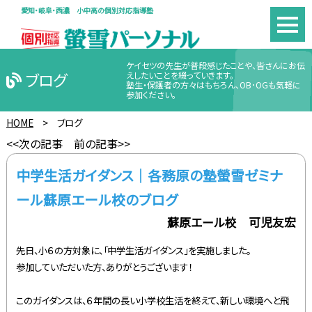
愛知・岐阜・西濃 小中高の個別対応指導塾
ケイセツの先生が普段感じたことや、皆さんにお伝
ブログ
えしたいことを綴っていきます。
塾生・保護者の方々はもちろん、OB･OGも気軽に
参加ください。
HOME
>
ブログ
<<次の記事
前の記事>>
中学生活ガイダンス｜各務原の塾螢雪ゼミナ
ール蘇原エール校のブログ
蘇原エール校 可児友宏
先日、小６の方対象に、「中学生活ガイダンス」を実施しました。
参加していただいた方、ありがとうございます！
このガイダンスは、６年間の長い小学校生活を終えて、新しい環境へと飛