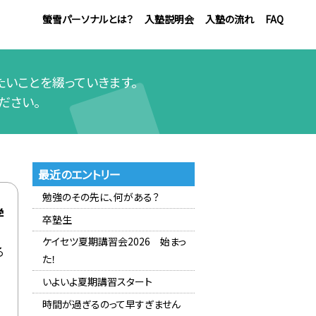
螢雪パーソナルとは？
入塾説明会
入塾の流れ
FAQ
いことを綴っていきます。
ださい。
最近のエントリー
勉強のその先に、何がある？
学
卒塾生
ケイセツ夏期講習会2026 始まっ
る
た！
いよいよ夏期講習スタート
時間が過ぎるのって早すぎません