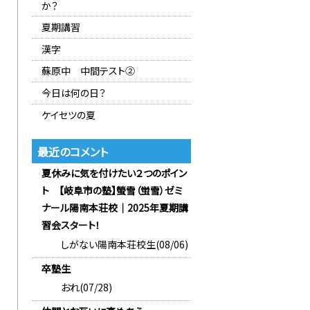
か？
夏期講習
漢字
蘇原中 中間テスト②
今日は何の日？
ケイセツの夏
最近のコメント
夏休みに気を付けたい２つのポイン
ト 【岐阜市の塾】螢雪（蛍雪）ゼミ
ナール陽南本荘校｜2025年夏期講
習会スタート！
しがない陽南本荘校生(08/06)
卒塾生
おれ(07/28)