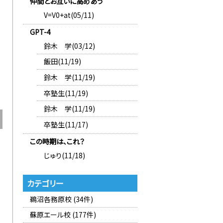
仲間とお互いに高めあう
V=V0+at(05/11)
GPT-4
鈴木 学(03/12)
飯田(11/19)
鈴木 学(11/19)
卒塾生(11/19)
鈴木 学(11/19)
卒塾生(11/17)
この時期は、これ？
じゅり(11/18)
カテゴリー
鵜沼各務原校 (34件)
蘇原エール校 (177件)