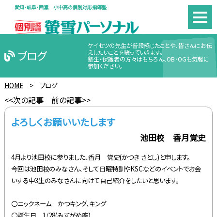
愛知・岐阜・西濃 小中高の個別対応指導塾
ケイセツの先生が普段感じたことや、皆さんにお伝
ブログ
えしたいことを綴っていきます。
塾生・保護者の方々はもちろん、OB･OGも気軽に
参加ください。
HOME
>
ブログ
<<次の記事
前の記事>>
よろしくお願いいたします
池田校 香月覚史
4月より池田校に参りました、香月 覚史(かつき さとし)と申します。
今回は池田校のみなさん、そして日曜特訓やKSCなどのイベントでお会
いする中3生のみなさんに向けて自己紹介をしたいと思います。
〇ニックネーム かつキング、キング
〇誕生日 1/28(みずがめ座)