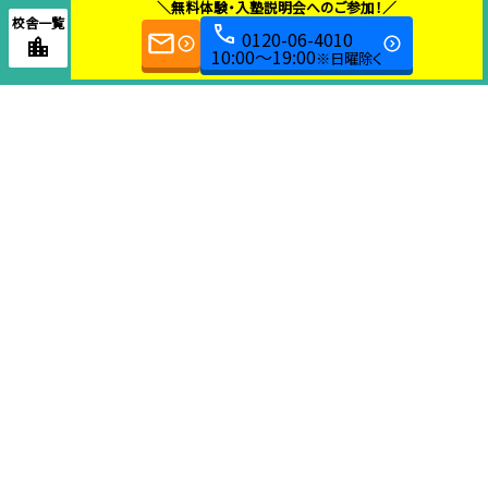
＼無料体験・入塾説明会へのご参加！／
校舎一覧
0120-06-4010
10:00～19:00
※日曜除く
教育本部センター
058-240-3540
〒 501-6002
岐南町三宅9-123-1
■受付時間■
10:00～19:00 ※日曜日除く
Copyright KEISETSU SEMINAR. All Rights Reserved.