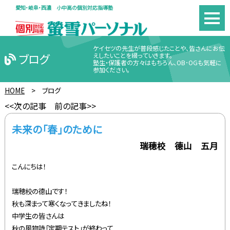
愛知・岐阜・西濃 小中高の個別対応指導塾
ケイセツの先生が普段感じたことや、皆さんにお伝
ブログ
えしたいことを綴っていきます。
塾生・保護者の方々はもちろん、OB･OGも気軽に
参加ください。
HOME
>
ブログ
<<次の記事
前の記事>>
未来の「春」のために
瑞穂校 德山 五月
こんにちは！
瑞穂校の德山です！
秋も深まって寒くなってきましたね！
中学生の皆さんは
秋の風物詩「定期テスト」が終わって