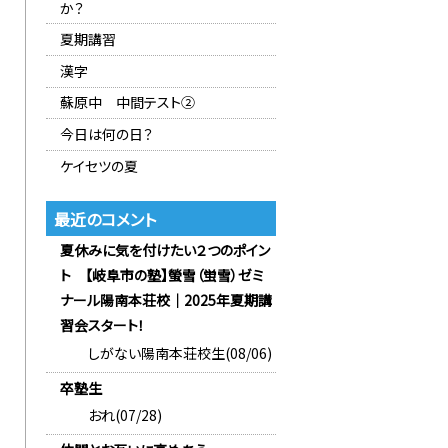
か？
夏期講習
漢字
蘇原中 中間テスト②
今日は何の日？
ケイセツの夏
最近のコメント
夏休みに気を付けたい２つのポイン
ト 【岐阜市の塾】螢雪（蛍雪）ゼミ
ナール陽南本荘校｜2025年夏期講
習会スタート！
しがない陽南本荘校生(08/06)
卒塾生
おれ(07/28)