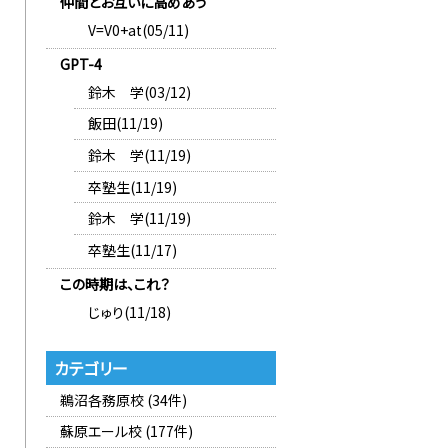
仲間とお互いに高めあう
V=V0+at(05/11)
GPT-4
鈴木 学(03/12)
飯田(11/19)
鈴木 学(11/19)
卒塾生(11/19)
鈴木 学(11/19)
卒塾生(11/17)
この時期は、これ？
じゅり(11/18)
カテゴリー
鵜沼各務原校 (34件)
蘇原エール校 (177件)