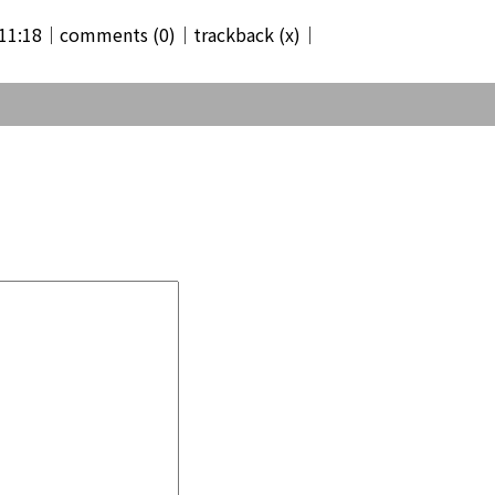
11:18│
comments (0)
│trackback (x)│