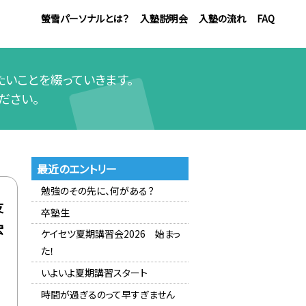
螢雪パーソナルとは？
入塾説明会
入塾の流れ
FAQ
いことを綴っていきます。
ださい。
最近のエントリー
勉強のその先に、何がある？
友
卒塾生
宏
ケイセツ夏期講習会2026 始まっ
た！
いよいよ夏期講習スタート
時間が過ぎるのって早すぎません