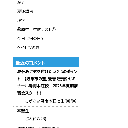
か？
夏期講習
漢字
蘇原中 中間テスト②
今日は何の日？
ケイセツの夏
最近のコメント
夏休みに気を付けたい２つのポイン
ト 【岐阜市の塾】螢雪（蛍雪）ゼミ
ナール陽南本荘校｜2025年夏期講
習会スタート！
しがない陽南本荘校生(08/06)
卒塾生
おれ(07/28)