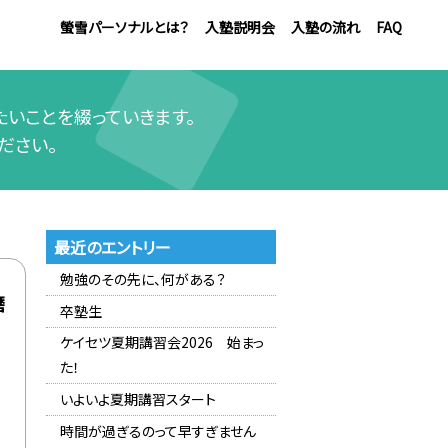
螢雪パーソナルとは？
入塾説明会
入塾の流れ
FAQ
いことを綴っていきます。
ださい。
最近のエントリー
勉強のその先に、何がある？
磨
卒塾生
ケイセツ夏期講習会2026 始まっ
た！
いよいよ夏期講習スタート
時間が過ぎるのって早すぎません