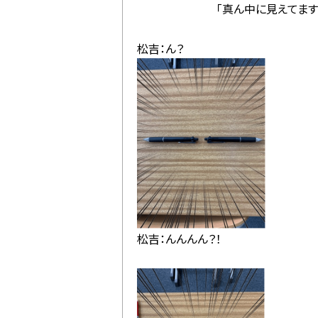
「真ん中に見えてますか
松吉：ん？
松吉：んんんん？！