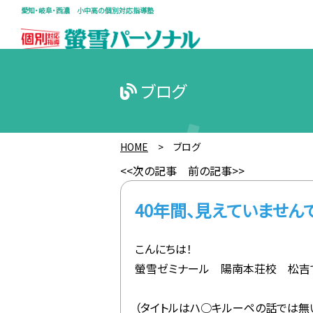
愛知・岐阜・西濃 小中高の個別対応指導塾
ブログ
HOME
>
ブログ
<<次の記事
前の記事>>
40年間、見えていません
こんにちは！
螢雪ゼミナール 陽南本荘校 松吉
（タイトルはハ○