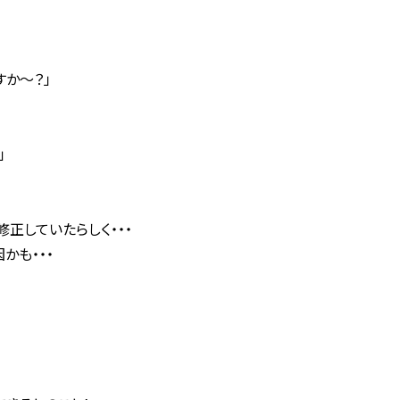
すか～？」
」
修正していたらしく・・・
かも・・・