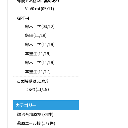
仲間とお互いに高めあう
V=V0+at(05/11)
GPT-4
鈴木 学(03/12)
飯田(11/19)
鈴木 学(11/19)
卒塾生(11/19)
鈴木 学(11/19)
卒塾生(11/17)
この時期は、これ？
じゅり(11/18)
カテゴリー
鵜沼各務原校 (34件)
蘇原エール校 (177件)