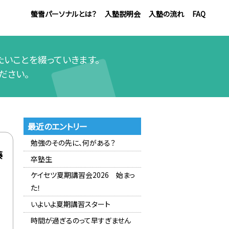
螢雪パーソナルとは？
入塾説明会
入塾の流れ
FAQ
いことを綴っていきます。
ださい。
最近のエントリー
勉強のその先に、何がある？
藤
卒塾生
ケイセツ夏期講習会2026 始まっ
た！
いよいよ夏期講習スタート
時間が過ぎるのって早すぎません