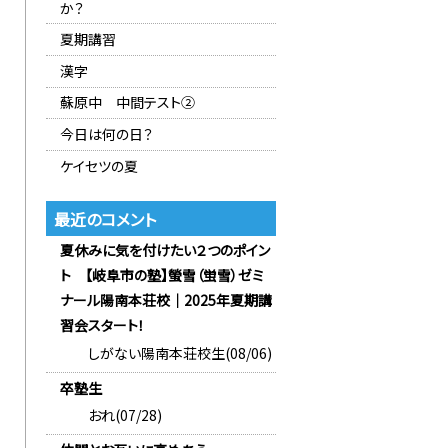
か？
夏期講習
漢字
蘇原中 中間テスト②
今日は何の日？
ケイセツの夏
最近のコメント
夏休みに気を付けたい２つのポイン
ト 【岐阜市の塾】螢雪（蛍雪）ゼミ
ナール陽南本荘校｜2025年夏期講
習会スタート！
しがない陽南本荘校生(08/06)
卒塾生
おれ(07/28)