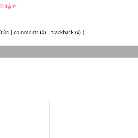
010まで
0:34│
comments (0)
│trackback (x)│