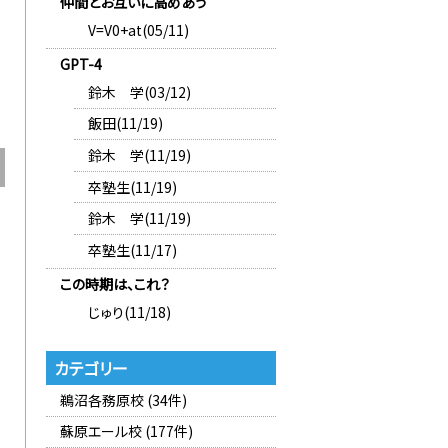
仲間とお互いに高めあう
V=V0+at(05/11)
GPT-4
鈴木 学(03/12)
飯田(11/19)
鈴木 学(11/19)
卒塾生(11/19)
鈴木 学(11/19)
卒塾生(11/17)
この時期は、これ？
じゅり(11/18)
カテゴリー
鵜沼各務原校 (34件)
蘇原エール校 (177件)