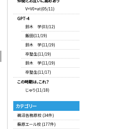
仲間とお互いに高めあう
V=V0+at(05/11)
GPT-4
鈴木 学(03/12)
飯田(11/19)
鈴木 学(11/19)
卒塾生(11/19)
鈴木 学(11/19)
卒塾生(11/17)
この時期は、これ？
じゅり(11/18)
カテゴリー
鵜沼各務原校 (34件)
蘇原エール校 (177件)