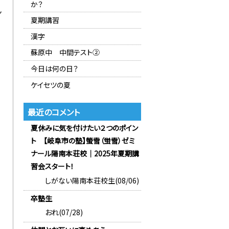
か？
ん
夏期講習
漢字
蘇原中 中間テスト②
今日は何の日？
ケイセツの夏
最近のコメント
夏休みに気を付けたい２つのポイン
ト 【岐阜市の塾】螢雪（蛍雪）ゼミ
ナール陽南本荘校｜2025年夏期講
習会スタート！
しがない陽南本荘校生(08/06)
卒塾生
おれ(07/28)