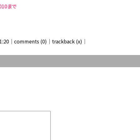
010まで
1:20│
comments (0)
│trackback (x)│