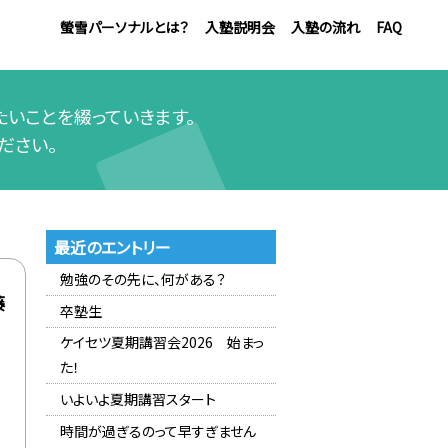
螢雪パーソナルとは？
入塾説明会
入塾の流れ
FAQ
いことを綴っていきます。
ださい。
最近のエントリー
勉強のその先に、何がある？
藤
卒塾生
ケイセツ夏期講習会2026 始まっ
た！
いよいよ夏期講習スタート
時間が過ぎるのって早すぎません