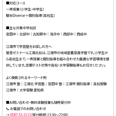
■対応コース
一斉授業（小学生・中学生）
駿台Diverse＋個別指導（高校生）
■主な対象中学校区
宮田中｜北部中｜古知野中｜浅井中｜西部中｜西成中
江南市で学習塾をお探しの方へ
螢雪ゼミナール江南北校は、江南市の地域密着型進学塾です。小学生か
ら高校生まで、一斉授業と個別指導を組み合わせた最適な学習環境を提
供しています。定期テスト対策や高校・大学受験指導もお任せください。
よく検索されるキーワード例
江南市 塾｜江南北 学習塾｜宮田中 塾｜江南市 個別指導｜高校受験
江南市｜大学受験 愛知県
■お問い合わせ・無料体験授業も随時受付中
📞 お電話でのお問い合わせ
→
0587-53-3113
（受付時間：13:30〜22:00）