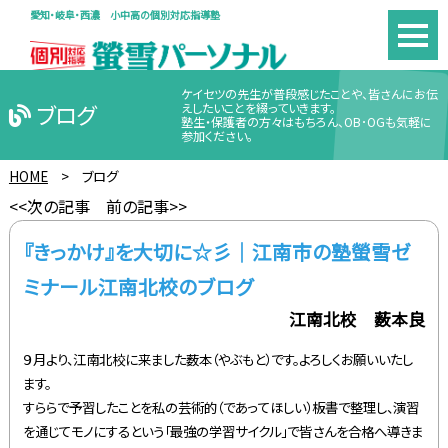
愛知・岐阜・西濃 小中高の個別対応指導塾
ケイセツの先生が普段感じたことや、皆さんにお伝
ブログ
えしたいことを綴っていきます。
塾生・保護者の方々はもちろん、OB･OGも気軽に
参加ください。
HOME
>
ブログ
<<次の記事
前の記事>>
『きっかけ』を大切に☆彡｜江南市の塾螢雪ゼ
ミナール江南北校のブログ
江南北校 薮本良
９月より、江南北校に来ました薮本（やぶもと）です。よろしくお願いいたし
ます。
すららで予習したことを私の芸術的（であってほしい）板書で整理し、演習
を通じてモノにするという「最強の学習サイクル」で皆さんを合格へ導きま