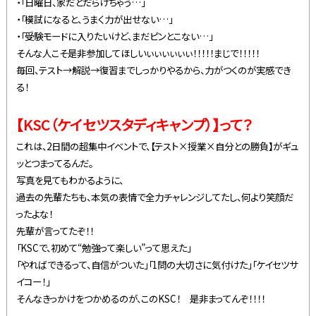
・「日曜日、家だとだらけちゃう…」
・「模試になると、うまく力が出せない…」
・「受験モードに入りたいけど、まだピンとこない…」
そんな人こそ是非参加してほしいぃぃぃぃぃぃ！！！！！まじで！！！！！
毎回、テスト→解説→復習までしっかりやるから、力がつくのが実感でき
る！
【KSC（ケイセツスタディキャンプ）】って？
これは、2日間の超集中イベントで、【テスト×授業×自分との勝負】がギュ
ッとつまってるんだ。
写真を見てもわかるように、
過去の先輩たちも、本気の表情で全力チャレンジしてたし、何より笑顔だ
ったよな！
先輩が言ってたぞ！！
「KSCで、初めて“勉強って楽しい”って思えた」
「やればできるって、自信がついた」「1問の大切さに気付けた」「ケイセツサ
イコー！」
そんなきっかけをつかめるのが、このKSC！ 是非まってんぞ！！！！