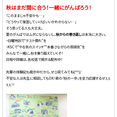
秋はまだ間に合う！一緒にがんばろう！
「このままじゃ不安かも…」
「どうやって復習していけばいいかわからない…」
そう思ってる人も大丈夫。
夏のがんばりはムダにならないし、
秋からの巻き返し
は本当に大きい。
・日曜特訓で“テスト慣れ”を
・KSCで“やる気のスイッチ”“本番さながらの雰囲気”を
みんなで一緒に、秋を乗り越えていくぞ！
日程や詳細は、各校舎で掲示＆配布中！
先輩の体験記も掲示中だから、ぜひ見てみてね(^^)/
不安な人は先生に相談してもOK！君の「秋の一歩」を全力応援するぜぇぇ
ぇぇ！！