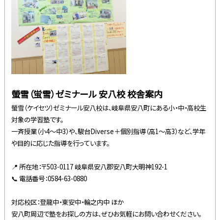
螢雪（蛍雪）ゼミナール 安八校 校舎案内
螢雪（ケイセツ）ゼミナール安八校は、岐阜県安八町にある小・中・高校生
対象の学習塾です。
一斉授業（小4～中3）や、駿台Diverse＋個別指導（高1～高3）など、学年
や目的に応じた指導を行っています。
📍 所在地：〒503-0117 岐阜県安八郡安八町大明神192-1
📞 電話番号：0584-63-0880
対応校区：登龍中・東安中・輪之内中 ほか
安八町周辺で塾をお探しの方は、ぜひお気軽にお問い合わせください。