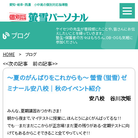
愛知・岐阜・西濃 小中高の個別対応指導塾
ケイセツの先生が普段感じたことや、皆さんにお伝
ブログ
えしたいことを綴っていきます。
塾生・保護者の方々はもちろん、OB･OGも気軽に
参加ください。
HOME
>
ブログ
<<次の記事
前の記事>>
～夏のがんばりをこれからも～ 螢雪（蛍雪）ゼ
ミナール安八校｜秋のイベント紹介
安八校 谷川次矩
みんな、夏期講習おつかれさま！
朝から夜まで、マイテストに授業に、ほんとうによくがんばってるな！！
でも…まだまだここからが正念場！まだ夏の残りがある・定期テストに向
けてもあるからこそできること全てやっていくぞ！！