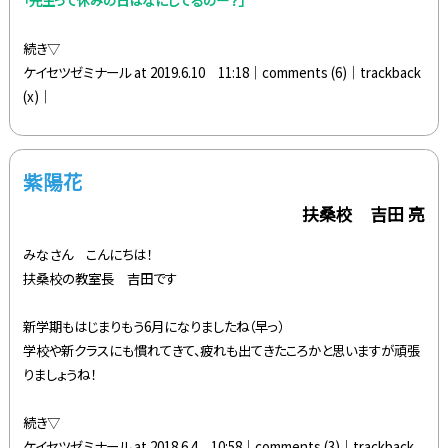
続き▽
ケイセツゼミナール at 2019.6.10 11:18│
comments (6)
│trackback
(x)│
紫陽花
扶桑校 吉田 亮
みなさん こんにちは！
扶桑校の教室長 吉田です
新学期もはじまりもう6月になりましたね（早っ）
学校や新クラスにも慣れてきて、疲れも出てきたころかと思いますが頑張
りましょうね！
続き▽
ケイセツゼミナール at 2018.6.4 10:58│
comments (3)
│trackback