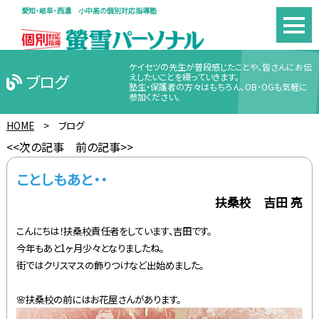
愛知・岐阜・西濃 小中高の個別対応指導塾
ケイセツの先生が普段感じたことや、皆さんにお伝
ブログ
えしたいことを綴っていきます。
塾生・保護者の方々はもちろん、OB･OGも気軽に
参加ください。
HOME
>
ブログ
<<次の記事
前の記事>>
ことしもあと・・
扶桑校 吉田 亮
こんにちは！扶桑校責任者をしています、吉田です。
今年もあと1ヶ月少々となりましたね。
街ではクリスマスの飾りつけなど出始めました。
🌸扶桑校の前にはお花屋さんがあります。