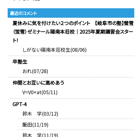
最近のコメント
夏休みに気を付けたい２つのポイント 【岐阜市の塾】螢雪
（蛍雪）ゼミナール陽南本荘校｜2025年夏期講習会スター
ト！
しがない陽南本荘校生(08/06)
卒塾生
おれ(07/28)
仲間とお互いに高めあう
V=V0+at(05/11)
GPT-4
鈴木 学(03/12)
飯田(11/19)
鈴木 学(11/19)