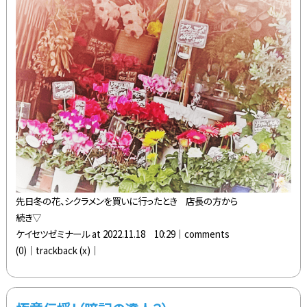
先日冬の花、シクラメンを買いに行ったとき 店長の方から
続き▽
ケイセツゼミナール at 2022.11.18 10:29│
comments
(0)
│trackback (x)│