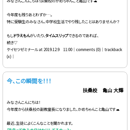
みなさんこんにちは！扶桑校のかめちゃんこと亀山です🐢
今年度も残りあとわずか…。
特に受験生のみなさん、中学校生活でやり残したことはありませんか？
もし
ドラえもん
がいたり、
タイムスリップ
できるのであれば、
続き▽
ケイセツゼミナール at 2019.12.9 11:00│
comments (0)
│trackback
(x)│
今、この瞬間を！！！
扶桑校 亀山 大輝
みなさんこんにちは！
今年度から扶桑校の副教室長になりました、かめちゃんこと亀山です🐢
最近、生徒によくこんなことを聞かれます。
「先生って休みの日はなにしてるのー？」