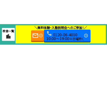
＼無料体験・入塾説明会へのご参加！／
校舎一覧
0120-06-4010
10:00～19:00
※日曜除く
教育本部センター
058-240-3540
〒 501-6002
岐南町三宅9-123-1
■受付時間■