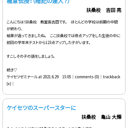
極意伝授！（暗記の達人？）
扶桑校 吉田 亮
こんにちは！扶桑校 教室長吉田です。 ほとんどの学校は前期の中間
が終わり、
結果が返ってきましたね。 ここ扶桑校では得点アップをした生徒の中に
前回の学年末テストから123点アップした子がいます。
すこしその子の話をしましょう。
続き▽
ケイセツゼミナール at 2021.6.29 15:05│
comments (0)
│trackback
(x)│
ケイセツのスーパースターに
扶桑校 亀山 大輝